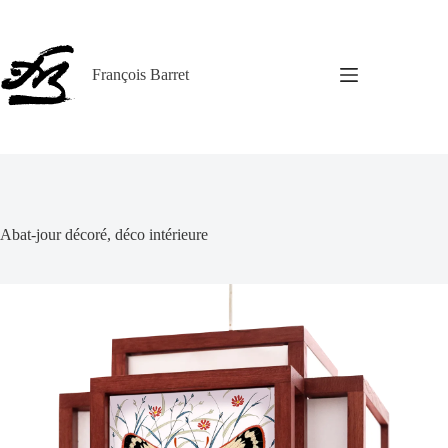
Passer
au
contenu
François Barret
Abat-jour décoré, déco intérieure