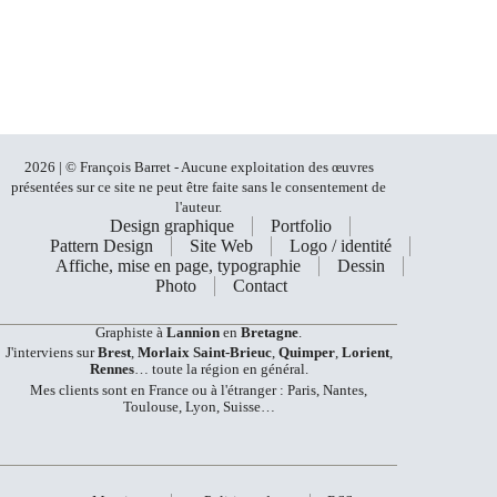
2026 | © François Barret - Aucune exploitation des œuvres
présentées sur ce site ne peut être faite sans le consentement de
l'auteur.
Design graphique
Portfolio
Pattern Design
Site Web
Logo / identité
Affiche, mise en page, typographie
Dessin
Photo
Contact
Graphiste à
Lannion
en
Bretagne
.
J'interviens sur
Brest
,
Morlaix
Saint-Brieuc
,
Quimper
,
Lorient
,
Rennes
… toute la région en général.
Mes clients sont en France ou à l'étranger : Paris, Nantes,
Toulouse, Lyon, Suisse…