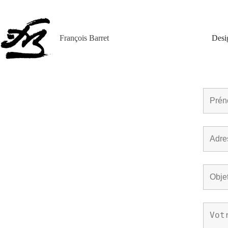
Passer
au
contenu
François Barret
Desi