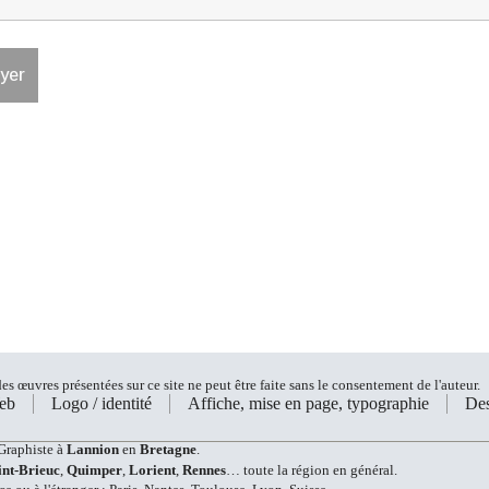
s œuvres présentées sur ce site ne peut être faite sans le consentement de l'auteur.
eb
Logo / identité
Affiche, mise en page, typographie
Des
Graphiste à
Lannion
en
Bretagne
.
int-Brieuc
,
Quimper
,
Lorient
,
Rennes
… toute la région en général.