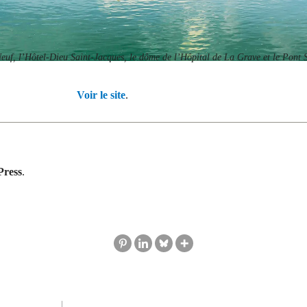
euf, l’Hôtel-Dieu Saint-Jacques, le dôme de l’Hôpital de La Grave et le Pont S
Voir le site
.
ress
.