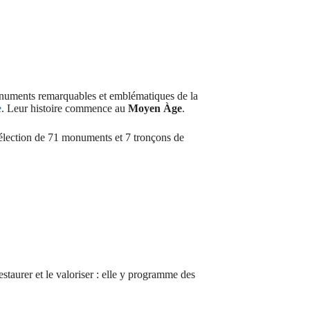
numents remarquables et emblématiques de la
e
. Leur histoire commence au
Moyen Àge
.
sélection de 71 monuments et 7 tronçons de
restaurer et le valoriser : elle y programme des