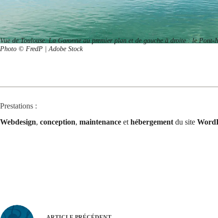
Vue de Toulouse. La Garonne au premier plan et de gauche à droite : le Pont-N
Photo © FredP | Adobe Stock
Prestations :
Webdesign
,
conception
,
maintenance
et
hébergement
du site
WordP
ARTICLE
PRÉCÉDENT