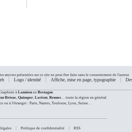
s œuvres présentées sur ce site ne peut être faite sans le consentement de l'auteur.
eb
Logo / identité
Affiche, mise en page, typographie
Des
Graphiste à
Lannion
en
Bretagne
.
int-Brieuc
,
Quimper
,
Lorient
,
Rennes
… toute la région en général.
ce ou à l'étranger : Paris, Nantes, Toulouse, Lyon, Suisse…
légales
Politique de confidentialité
RSS